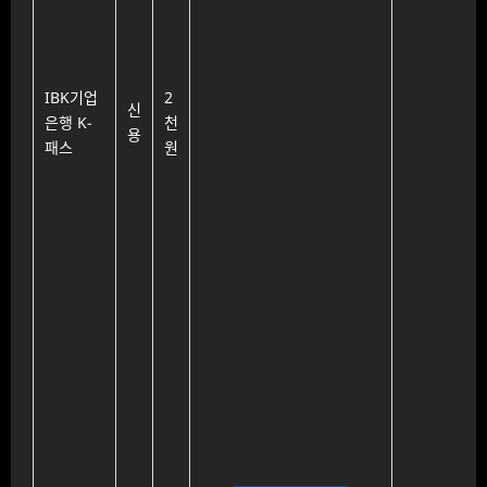
리할까?
K패스 교통카드
추천: 체크카드와 신
IBK기업
2
신
용카드, 내 생활패턴
은행 K-
천
용
에 맞게 고르는 법
패스
원
K패스 교통카드
추천, 체크카드와 신
용카드 중 무엇이 더
유리할까
K패스 교통카드
추천, 체크카드와 신
용카드 중 무엇이 더
유리할까