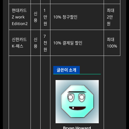
현대카드
1
최대
신
Z work
만
10% 청구할인
2만
용
Edition2
원
원
7
신한카드
신
최대
천
10% 결제일 할인
K-패스
용
100%
원
글쓴이 소개
Bryan Howard