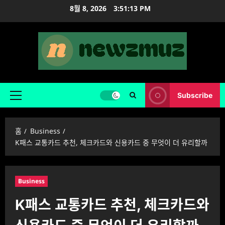
콘
8월 8, 2026
3:51:14 PM
텐
츠
로
바
로
가
기
Subscribe
주
메
뉴
홈
Business
K패스 교통카드 추천, 체크카드와 신용카드 중 무엇이 더 유리할까
Business
K패스 교통카드 추천, 체크카드와