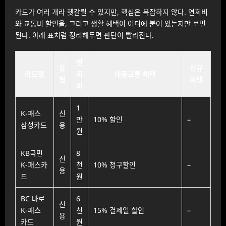
카드가 여러 개라 헷갈릴 수 있지만, 핵심은 복잡하지 않다. 연회비
와 교통비 할인율, 그리고 생활 혜택이 어디에 붙어 있는지만 보면
된다. 아래 표처럼 정리해두면 판단이 빨라진다.
연
유
신규
카드명
회
대중교통 혜택
형
혜택
비
1
K-패스
신
만
10% 할인
–
삼성카드
용
원
KB국민
8
신
K-패스카
천
10% 청구할인
–
용
드
원
BC 바로
6
신
K-패스
천
15% 결제일 할인
–
용
카드
원