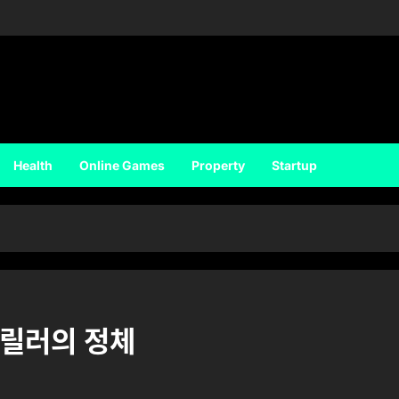
Health
Online Games
Property
Startup
릴러의 정체