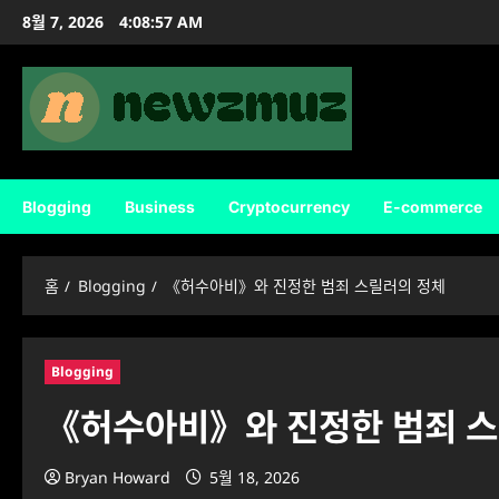
콘
8월 7, 2026
4:08:58 AM
텐
츠
로
바
로
가
기
Blogging
Business
Cryptocurrency
E-commerce
홈
Blogging
《허수아비》와 진정한 범죄 스릴러의 정체
Blogging
《허수아비》와 진정한 범죄 스
Bryan Howard
5월 18, 2026