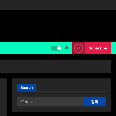
Subscribe
Search
검
색: